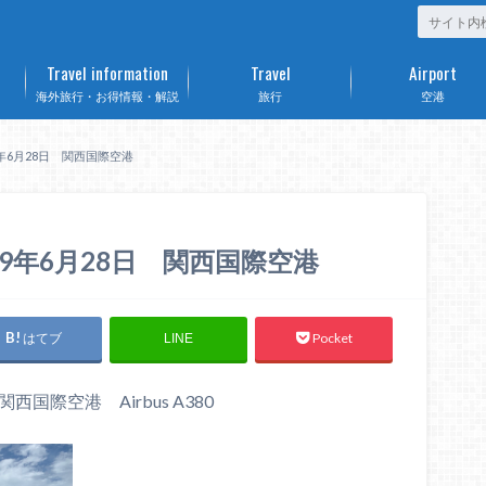
Travel information
Travel
Airport
海外旅行・お得情報・解説
旅行
空港
9年6月28日 関西国際空港
019年6月28日 関西国際空港
はてブ
Pocket
LINE
西国際空港 Airbus A380