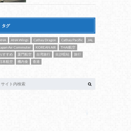
タグ
ANA
ANA Wings
Cathay Dragon
Cathay Pacific
JAL
Japan Air Commuter
KOREAN AIR
THAI航空
おすすめ
厦門航空
台湾旅行
尖沙咀站
旅行
日本航空
機内食
香港