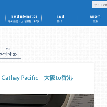
Travel information
Travel
Airport
海外旅行・お得情報・解説
旅行
空港
TAG
おすすめ
051 Cathay Pacific 大阪to香港