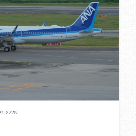
21-272N