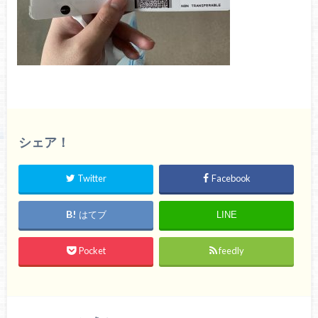
シェア！
Twitter
Facebook
はてブ
LINE
Pocket
feedly