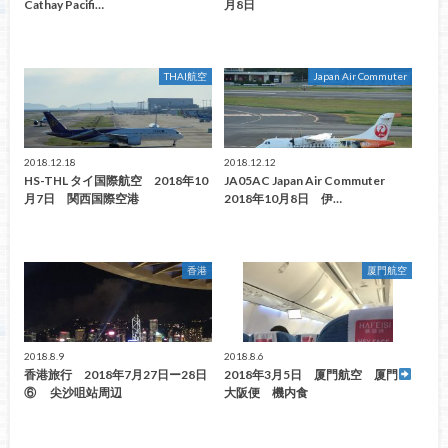
Cathay Pacifi…
月8日
THAI航空
Japan Air Commuter
2018.12.18
2018.12.12
HS-THL タイ国際航空 2018年10
JA05AC Japan Air Commuter
月7日 関西国際空港
2018年10月8日 伊…
香港
厦門航空
2018.8.9
2018.8.6
香港旅行 2018年7月27日ー28日
2018年3月5日 厦門航空 厦門
⑥ 尖沙咀站周辺
大阪便 機内食