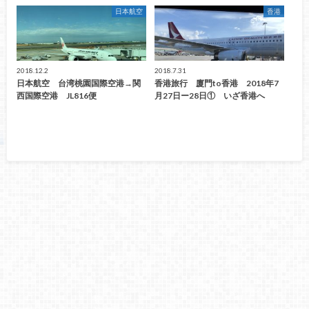
日本航空
香港
2018.12.2
2018.7.31
日本航空 台湾桃園国際空港→関
香港旅行 廈門to香港 2018年7
西国際空港 JL816便
月27日ー28日① いざ香港へ