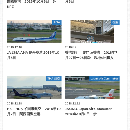
国際空港 2018年10月8日 B-
月8日
KPZ
ANA
香港
2018.12.10
2018.8.2
JA138A ANA 伊丹空港 2018年10
香港旅行 廈門to香港 2018年7
月8日
月27日ー28日② 現地sim購入
THAI航空
Japan Air Commuter
2018.12.18
2018.12.12
HS-THL タイ国際航空 2018年10
JA05AC Japan Air Commuter
月7日 関西国際空港
2018年10月8日 伊…