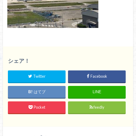
シェア！
Twitter
Facebook
はてブ
LINE
Pocket
feedly