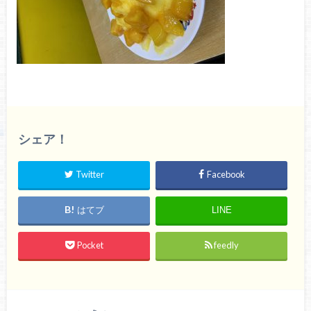
シェア！
Twitter
Facebook
はてブ
LINE
Pocket
feedly