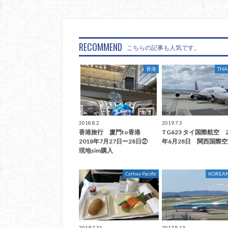
RECOMMEND
こちらの記事も人気です。
香港
TH
2018.8.2
2019.7.3
香港旅行 廈門to香港
TG623 タイ国際航空 2
2018年7月27日ー28日②
年6月28日 関西国際
現地sim購入
Cathay Pacific
KOREAN
2019.7.31
2017.8.13