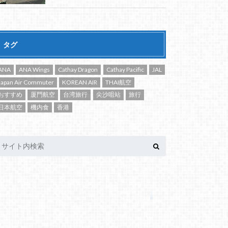
タグ
ANA
ANA Wings
Cathay Dragon
Cathay Pacific
JAL
Japan Air Commuter
KOREAN AIR
THAI航空
おすすめ
厦門航空
台湾旅行
尖沙咀站
旅行
日本航空
機内食
香港