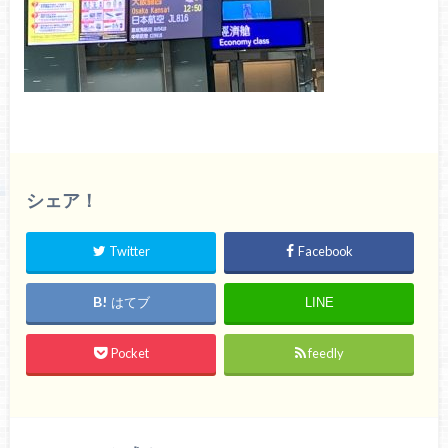
シェア！
Twitter
Facebook
はてブ
LINE
Pocket
feedly