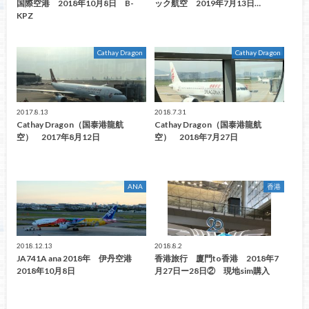
国際空港 2018年10月8日 B-
ック航空 2019年7月13日…
KPZ
Cathay Dragon
Cathay Dragon
2017.8.13
2018.7.31
Cathay Dragon（国泰港龍航
Cathay Dragon（国泰港龍航
空） 2017年8月12日
空） 2018年7月27日
ANA
香港
2018.12.13
2018.8.2
JA741A ana 2018年 伊丹空港
香港旅行 廈門to香港 2018年7
2018年10月8日
月27日ー28日② 現地sim購入