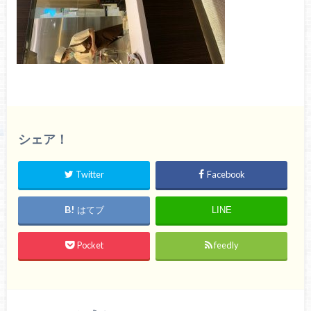
シェア！
Twitter
Facebook
はてブ
LINE
Pocket
feedly