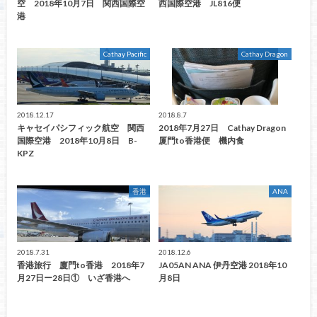
空 2018年10月7日 関西国際空
西国際空港 JL816便
港
Cathay Pacific
Cathay Dragon
2018.12.17
2018.8.7
キャセイパシフィック航空 関西
2018年7月27日 Cathay Dragon
国際空港 2018年10月8日 B-
厦門to香港便 機内食
KPZ
香港
ANA
2018.7.31
2018.12.6
香港旅行 廈門to香港 2018年7
JA05AN ANA 伊丹空港 2018年10
月27日ー28日① いざ香港へ
月8日