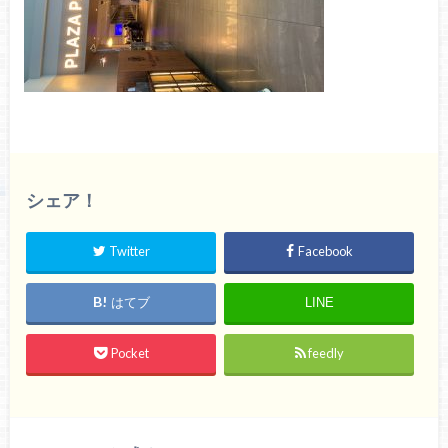
シェア！
Twitter
Facebook
はてブ
LINE
Pocket
feedly