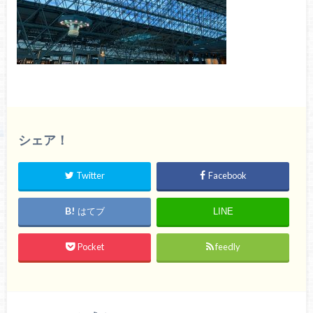
シェア！
Twitter
Facebook
はてブ
LINE
Pocket
feedly