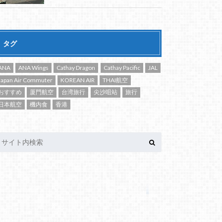
タグ
ANA
ANA Wings
Cathay Dragon
Cathay Pacific
JAL
Japan Air Commuter
KOREAN AIR
THAI航空
おすすめ
厦門航空
台湾旅行
尖沙咀站
旅行
日本航空
機内食
香港