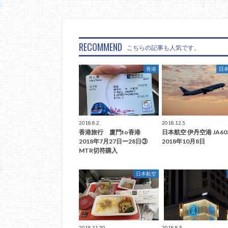
RECOMMEND
こちらの記事も人気です。
香港
日
2018.8.2
2018.12.5
香港旅行 廈門to香港
日本航空 伊丹空港 JA60
2018年7月27日ー28日③
2018年10月8日
MTR切符購入
日本航空
2018.11.30
2018.8.5