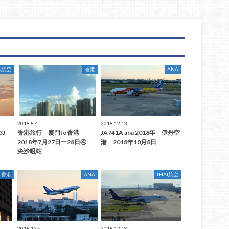
本航空
香港
ANA
2018.8.4
2018.12.13
3J
香港旅行 廈門to香港
JA741A ana 2018年 伊丹空
2018年7月27日ー28日④
港 2018年10月8日
尖沙咀站
香港
ANA
THAI航空
2018.12.6
2018.12.18