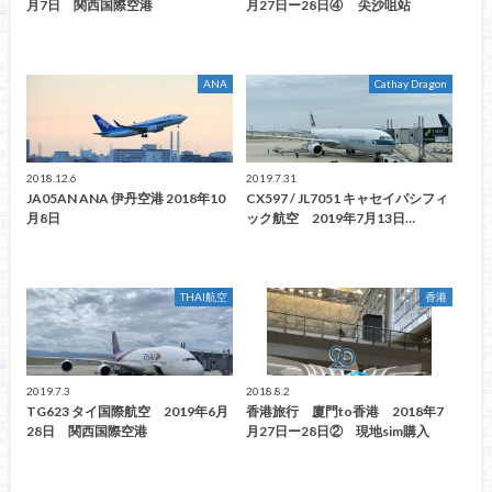
月7日 関西国際空港
月27日ー28日④ 尖沙咀站
ANA
Cathay Dragon
2018.12.6
2019.7.31
JA05AN ANA 伊丹空港 2018年10
CX597 / JL7051 キャセイパシフィ
月8日
ック航空 2019年7月13日…
THAI航空
香港
2019.7.3
2018.8.2
TG623 タイ国際航空 2019年6月
香港旅行 廈門to香港 2018年7
28日 関西国際空港
月27日ー28日② 現地sim購入