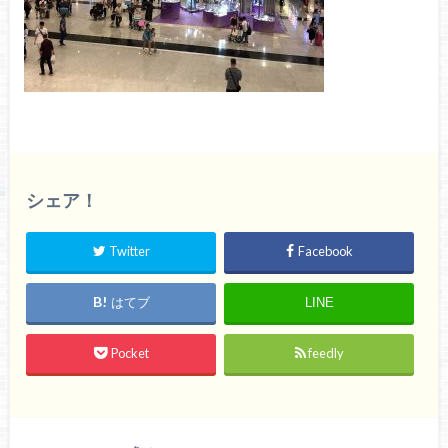
シェア！
Twitter
Facebook
はてブ
LINE
Pocket
feedly