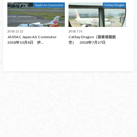
Japan Air Commuter
Cathay Dragon
2018.12.12
2018.7.31
JA05AC Japan Air Commuter
Cathay Dragon（国泰港龍航
2018年10月8日 伊…
空） 2018年7月27日