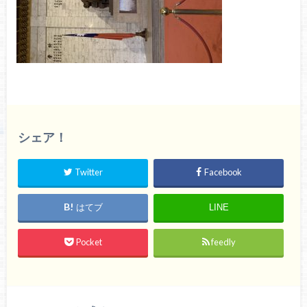
シェア！
Twitter
Facebook
はてブ
LINE
Pocket
feedly