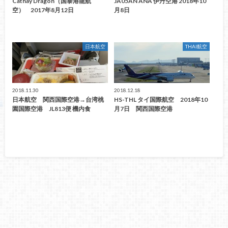
Cathay Dragon（国泰港龍航
JA05AN ANA 伊丹空港 2018年10
空） 2017年8月12日
月8日
日本航空
THAI航空
2018.11.30
2018.12.18
日本航空 関西国際空港→台湾桃
HS-THL タイ国際航空 2018年10
園国際空港 JL813便 機内食
月7日 関西国際空港