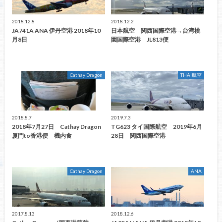
2018.12.8
2018.12.2
JA741A ANA 伊丹空港 2018年10
日本航空 関西国際空港→台湾桃
月8日
園国際空港 JL813便
Cathay Dragon
THAI航空
2018.8.7
2019.7.3
2018年7月27日 Cathay Dragon
TG623 タイ国際航空 2019年6月
厦門to香港便 機内食
28日 関西国際空港
Cathay Dragon
ANA
2017.8.13
2018.12.6