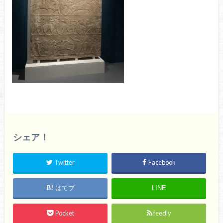
シェア！
Twitter
Facebook
はてブ
LINE
Pocket
feedly