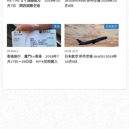
HS-THL タイ国際航空 2018年10
JA05AN ANA 伊丹空港 2018年10
月7日 関西国際空港
月8日
香港
日本航空
2018.8.2
2018.12.5
香港旅行 廈門to香港 2018年7
日本航空 伊丹空港 JA603J 2018年
月27日ー28日③ MTR切符購入
10月8日