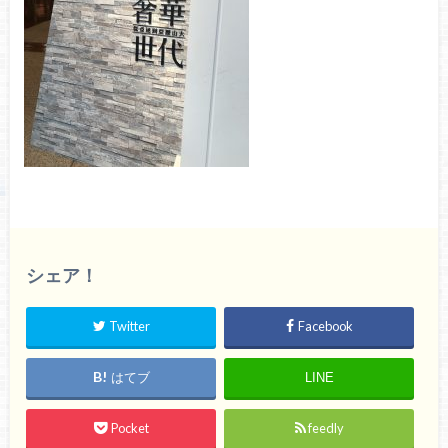
シェア！
Twitter
Facebook
はてブ
LINE
Pocket
feedly