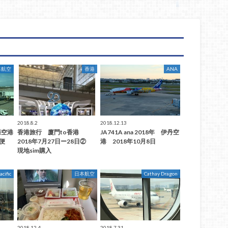
本航空
香港
ANA
2018.8.2
2018.12.13
際空港
香港旅行 廈門to香港
JA741A ana 2018年 伊丹空
6便
2018年7月27日ー28日②
港 2018年10月8日
現地sim購入
acific
日本航空
Cathay Dragon
2018.12.4
2018.7.31