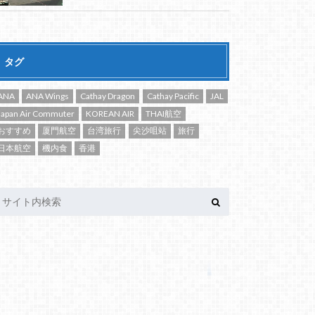
タグ
ANA
ANA Wings
Cathay Dragon
Cathay Pacific
JAL
Japan Air Commuter
KOREAN AIR
THAI航空
おすすめ
厦門航空
台湾旅行
尖沙咀站
旅行
日本航空
機内食
香港