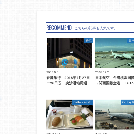
RECOMMEND
こちらの記事も人気です。
香港
日
2018.8.5
2018.12.2
香港旅行 2018年7月27日
日本航空 台湾桃園国
ー28日⑤ 尖沙咀站周辺
→関西国際空港 JL81
Cathay Pacific
Cathay P
2019.7.31
2018.8.8