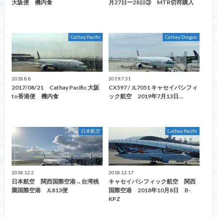
大阪便 機内食
月27日ー28日③ MTR切符購入
Cathay Pacific
Cathay Dragon
2018.8.8
2019.7.31
2017/08/21 Cathay Pacific 大阪
CX597 / JL7051 キャセイパシフィ
to香港便 機内食
ック航空 2019年7月13日…
日本航空
Cathay Pacific
2018.12.2
2018.12.17
日本航空 関西国際空港→台湾桃
キャセイパシフィック航空 関西
園国際空港 JL813便
国際空港 2018年10月8日 B-
KPZ