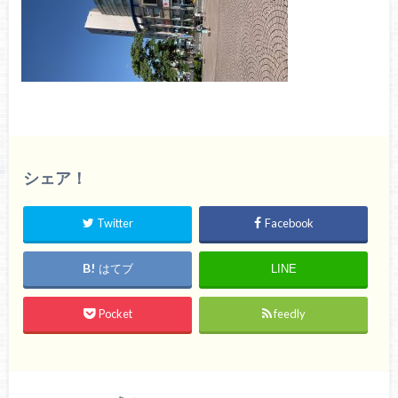
シェア！
Twitter
Facebook
はてブ
LINE
Pocket
feedly