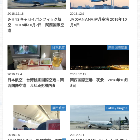
2018.12.18
2018.12.6
B-HNS キャセイパシフィック航
JA05AN ANA 伊丹空港 2018年10
空 2018年10月7日 関西国際空
月8日
港
日本航空
関西国際空港
2018.12.4
2018.12.17
日本航空 台湾桃園国際空港→関
関西国際空港 夜景 2018年10月
西国際空港 JL816便 機内食
8日
厦門航空
Cathay Dragon
2018.8.6
2019.7.31