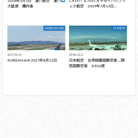
2018年3月5日 厦門航空 厦門
CX597 / JL7051 キャセイパシフィ
大阪便 機内食
ック航空 2019年7月13日…
KOREAN AIR
日本航空
2017.8.13
2018.12.2
KOREAN AIR 2017年8月12日
日本航空 台湾桃園国際空港→関
西国際空港 JL816便