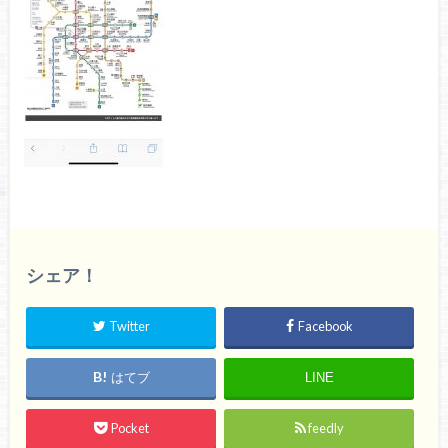
シェア！
Twitter
Facebook
はてブ
LINE
Pocket
feedly