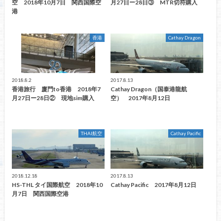
空 2018年10月7日 関西国際空
月27日ー28日③ MTR切符購入
港
香港
Cathay Dragon
2018.8.2
2017.8.13
香港旅行 廈門to香港 2018年7
Cathay Dragon（国泰港龍航
月27日ー28日② 現地sim購入
空） 2017年8月12日
THAI航空
Cathay Pacific
2018.12.18
2017.8.13
HS-THL タイ国際航空 2018年10
Cathay Pacific 2017年8月12日
月7日 関西国際空港