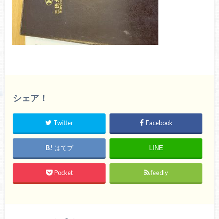
シェア！
Twitter
Facebook
はてブ
LINE
Pocket
feedly