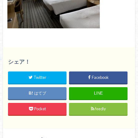
シェア！
Twitter
Facebook
はてブ
LINE
Pocket
feedly