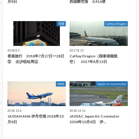
月8日
西国際空港 JL816便
香港
Cathay Dragon
2018.8.5
2017.8.13
香港旅行 2018年7月27日ー28日
Cathay Dragon（国泰港龍航
⑤ 尖沙咀站周辺
空） 2017年8月12日
ANA
Japan Air Commuter
2018.12.6
2018.12.12
JA05AN ANA 伊丹空港 2018年10
JA05AC Japan Air Commuter
月8日
2018年10月8日 伊…