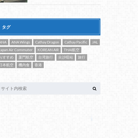
タグ
ANA
ANA Wings
Cathay Dragon
Cathay Pacific
JAL
Japan Air Commuter
KOREAN AIR
THAI航空
おすすめ
厦門航空
台湾旅行
尖沙咀站
旅行
日本航空
機内食
香港