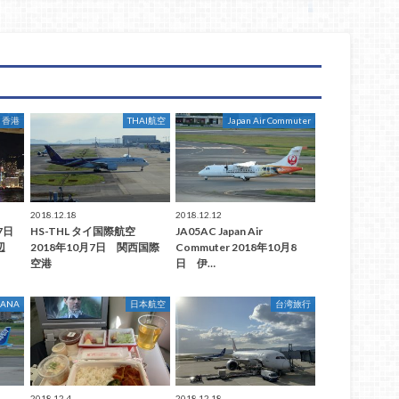
香港
THAI航空
Japan Air Commuter
2018.12.18
2018.12.12
7日
HS-THL タイ国際航空
JA05AC Japan Air
辺
2018年10月7日 関西国際
Commuter 2018年10月8
空港
日 伊…
ANA
日本航空
台湾旅行
2018.12.4
2018.12.18