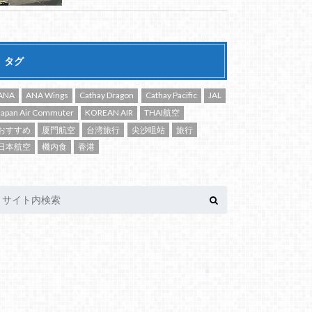
タグ
ANA
ANA Wings
Cathay Dragon
Cathay Pacific
JAL
Japan Air Commuter
KOREAN AIR
THAI航空
おすすめ
厦門航空
台湾旅行
尖沙咀站
旅行
日本航空
機内食
香港