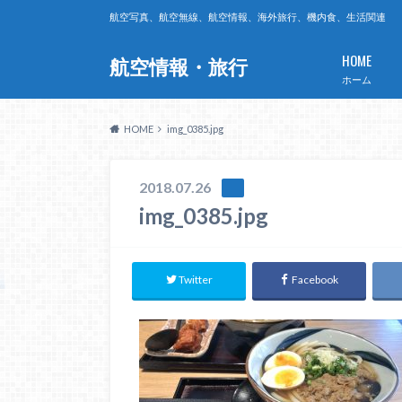
航空写真、航空無線、航空情報、海外旅行、機内食、生活関連
HOME
航空情報・旅行
ホーム
HOME
img_0385.jpg
2018.07.26
img_0385.jpg
Twitter
Facebook