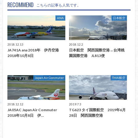
RECOMMEND
こちらの記事も人気です。
ANA
日本航空
2018.12.13
2018.12.2
JA741A ana 2018年 伊丹空港
日本航空 関西国際空港→台湾桃
2018年10月8日
園国際空港 JL813便
Japan Air Commuter
THAI航空
2018.12.12
2019.7.3
JA05AC Japan Air Commuter
TG623 タイ国際航空 2019年6月
2018年10月8日 伊…
28日 関西国際空港