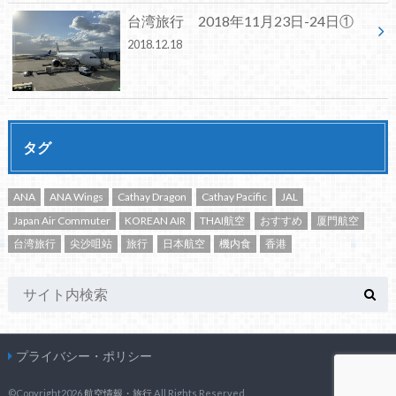
台湾旅行 2018年11月23日-24日①
2018.12.18
タグ
ANA
ANA Wings
Cathay Dragon
Cathay Pacific
JAL
Japan Air Commuter
KOREAN AIR
THAI航空
おすすめ
厦門航空
台湾旅行
尖沙咀站
旅行
日本航空
機内食
香港
プライバシー・ポリシー
©Copyright2026
航空情報・旅行
.All Rights Reserved.