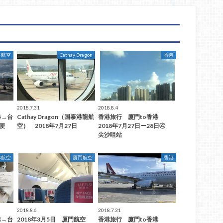
本航空
Cathay Dragon
香港
2018.7.31
2018.8.4
港→台
Cathay Dragon（国泰港龍航
香港旅行 廈門to香港
3便
空） 2018年7月27日
2018年7月27日ー28日④
尖沙咀站
本航空
厦門航空
香港
2018.8.6
2018.7.31
港→台
2018年3月5日 厦門航空
香港旅行 廈門to香港