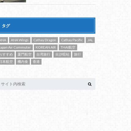
タグ
ANA
ANA Wings
Cathay Dragon
Cathay Pacific
JAL
Japan Air Commuter
KOREAN AIR
THAI航空
おすすめ
厦門航空
台湾旅行
尖沙咀站
旅行
日本航空
機内食
香港