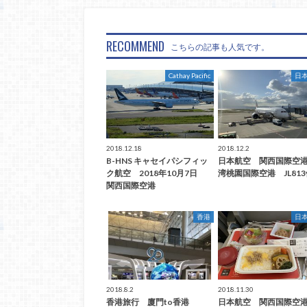
RECOMMEND
こちらの記事も人気です。
Cathay Pacific
日
2018.12.18
2018.12.2
B-HNS キャセイパシフィッ
日本航空 関西国際空
ク航空 2018年10月7日
湾桃園国際空港 JL81
関西国際空港
香港
日
2018.8.2
2018.11.30
香港旅行 廈門to香港
日本航空 関西国際空