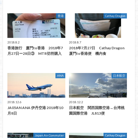
香港
Cathay Dragon
2018.8.2
2018.8.7
香港旅行 廈門to香港 2018年7
2018年7月27日 Cathay Dragon
月27日ー28日③ MTR切符購入
厦門to香港便 機内食
ANA
日本航空
2018.12.6
2018.12.2
JA05AN ANA 伊丹空港 2018年10
日本航空 関西国際空港→台湾桃
月8日
園国際空港 JL813便
Japan Air Commuter
Cathay Dragon