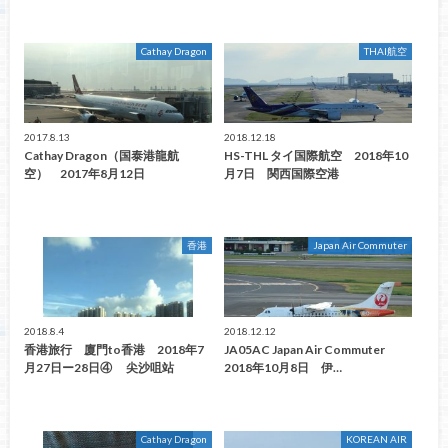
Cathay Dragon
THAI航空
2017.8.13
2018.12.18
Cathay Dragon（国泰港龍航
HS-THL タイ国際航空 2018年10
空） 2017年8月12日
月7日 関西国際空港
香港
Japan Air Commuter
2018.8.4
2018.12.12
香港旅行 廈門to香港 2018年7
JA05AC Japan Air Commuter
月27日ー28日④ 尖沙咀站
2018年10月8日 伊…
Cathay Dragon
KOREAN AIR