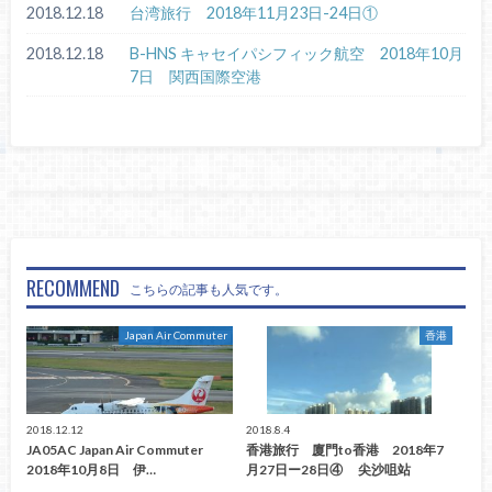
2018.12.18
台湾旅行 2018年11月23日-24日①
2018.12.18
B-HNS キャセイパシフィック航空 2018年10月
7日 関西国際空港
RECOMMEND
こちらの記事も人気です。
Japan Air Commuter
香港
2018.12.12
2018.8.4
JA05AC Japan Air Commuter
香港旅行 廈門to香港 2018年7
2018年10月8日 伊…
月27日ー28日④ 尖沙咀站