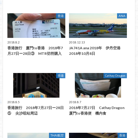
香港
ANA
2018.8.2
2018.12.13
香港旅行 廈門to香港 2018年7
JA741A ana 2018年 伊丹空港
月27日ー28日③ MTR切符購入
2018年10月8日
香港
Cathay Dragon
2018.8.5
2018.8.7
香港旅行 2018年7月27日ー28日
2018年7月27日 Cathay Dragon
⑤ 尖沙咀站周辺
厦門to香港便 機内食
THAI航空
香港