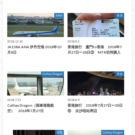
ANA
香港
2018.12.10
2018.8.2
JA138A ANA 伊丹空港 2018年10
香港旅行 廈門to香港 2018年7
月8日
月27日ー28日③ MTR切符購入
Cathay Dragon
香港
2018.7.31
2018.8.9
Cathay Dragon（国泰港龍航
香港旅行 2018年7月27日ー28日
空） 2018年7月27日
⑥ 尖沙咀站周辺
香港
Cathay Dragon