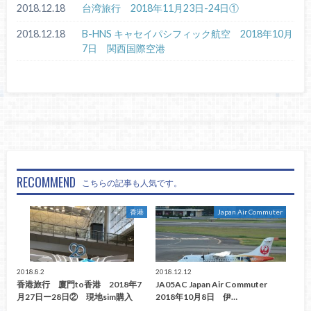
2018.12.18
台湾旅行 2018年11月23日-24日①
2018.12.18
B-HNS キャセイパシフィック航空 2018年10月
7日 関西国際空港
RECOMMEND
こちらの記事も人気です。
香港
Japan Air Commuter
2018.8.2
2018.12.12
香港旅行 廈門to香港 2018年7
JA05AC Japan Air Commuter
月27日ー28日② 現地sim購入
2018年10月8日 伊…