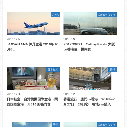
ANA
Cathay Pacific
2018.12.6
2018.8.8
JA05AN ANA 伊丹空港 2018年10
2017/08/21 Cathay Pacific 大阪
月8日
to香港便 機内食
日本航空
香港
2018.12.4
2018.8.2
日本航空 台湾桃園国際空港→関
香港旅行 廈門to香港 2018年7
西国際空港 JL816便 機内食
月27日ー28日② 現地sim購入
香港
Cathay Pacific