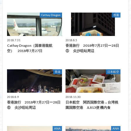
Cathay Dragon
香港
2018.7.31
2018.8.5
Cathay Dragon（国泰港龍航
香港旅行 2018年7月27日ー28日
空） 2018年7月27日
⑤ 尖沙咀站周辺
香港
日本航空
2018.8.9
2018.11.30
香港旅行 2018年7月27日ー28日
日本航空 関西国際空港→台湾桃
⑥ 尖沙咀站周辺
園国際空港 JL813便 機内食
ANA
ANA