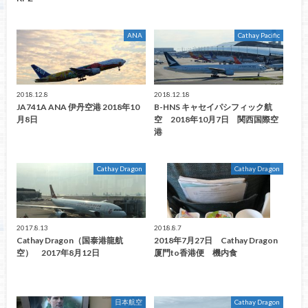
ANA
Cathay Pacific
2018.12.8
2018.12.18
JA741A ANA 伊丹空港 2018年10
B-HNS キャセイパシフィック航
月8日
空 2018年10月7日 関西国際空
港
Cathay Dragon
Cathay Dragon
2017.8.13
2018.8.7
Cathay Dragon（国泰港龍航
2018年7月27日 Cathay Dragon
空） 2017年8月12日
厦門to香港便 機内食
日本航空
Cathay Dragon