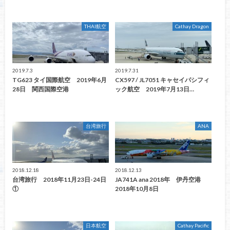
THAI航空
Cathay Dragon
2019.7.3
2019.7.31
TG623 タイ国際航空 2019年6月
CX597 / JL7051 キャセイパシフィ
28日 関西国際空港
ック航空 2019年7月13日…
台湾旅行
ANA
2018.12.18
2018.12.13
台湾旅行 2018年11月23日-24日
JA741A ana 2018年 伊丹空港
①
2018年10月8日
日本航空
Cathay Pacific