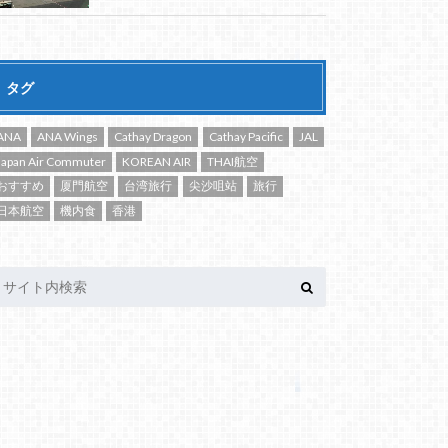
タグ
ANA
ANA Wings
Cathay Dragon
Cathay Pacific
JAL
Japan Air Commuter
KOREAN AIR
THAI航空
おすすめ
厦門航空
台湾旅行
尖沙咀站
旅行
日本航空
機内食
香港