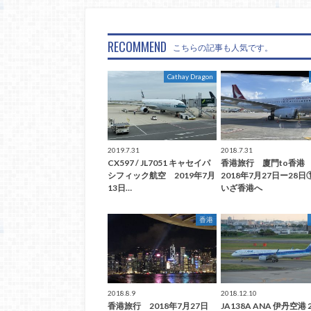
RECOMMEND
こちらの記事も人気です。
Cathay Dragon
2019.7.31
2018.7.31
CX597 / JL7051 キャセイパ
香港旅行 廈門to香
シフィック航空 2019年7月
2018年7月27日ー28
13日…
いざ香港へ
香港
2018.8.9
2018.12.10
香港旅行 2018年7月27日
JA138A ANA 伊丹空港 