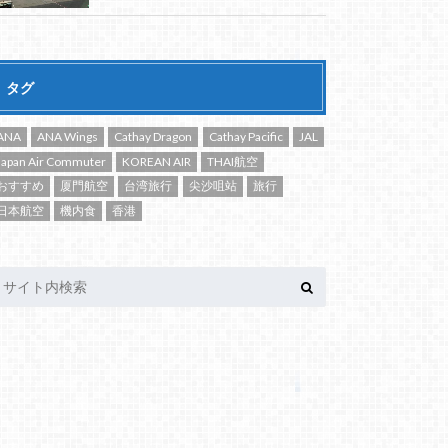
タグ
ANA
ANA Wings
Cathay Dragon
Cathay Pacific
JAL
Japan Air Commuter
KOREAN AIR
THAI航空
おすすめ
厦門航空
台湾旅行
尖沙咀站
旅行
日本航空
機内食
香港