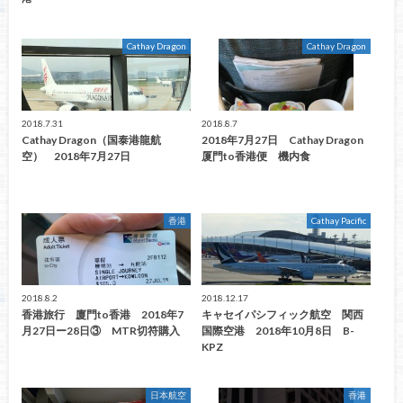
Cathay Dragon
Cathay Dragon
2018.7.31
2018.8.7
Cathay Dragon（国泰港龍航
2018年7月27日 Cathay Dragon
空） 2018年7月27日
厦門to香港便 機内食
香港
Cathay Pacific
2018.8.2
2018.12.17
香港旅行 廈門to香港 2018年7
キャセイパシフィック航空 関西
月27日ー28日③ MTR切符購入
国際空港 2018年10月8日 B-
KPZ
日本航空
香港