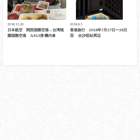
2018.11.30
2018.8.5
日本航空 関西国際空港→台湾桃
香港旅行 2018年7月27日ー28日
園国際空港 JL813便 機内食
⑤ 尖沙咀站周辺