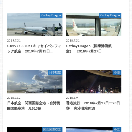
Cathay Dragon
Cathay Dragon
2019.7.31
2018.7.31
CX597 / JL7051 キャセイパシフィ
Cathay Dragon（国泰港龍航
ック航空 2019年7月13日…
空） 2018年7月27日
日本航空
香港
2018.12.2
2018.8.9
日本航空 関西国際空港→台湾桃
香港旅行 2018年7月27日ー28日
園国際空港 JL813便
⑥ 尖沙咀站周辺
関西国際空港
香港