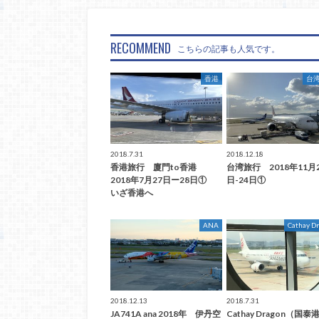
RECOMMEND
こちらの記事も人気です。
香港
台
2018.7.31
2018.12.18
香港旅行 廈門to香港
台湾旅行 2018年11月
2018年7月27日ー28日①
日-24日①
いざ香港へ
ANA
Cathay D
2018.12.13
2018.7.31
JA741A ana 2018年 伊丹空
Cathay Dragon（国