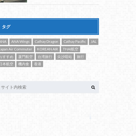
タグ
ANA
ANA Wings
Cathay Dragon
Cathay Pacific
JAL
Japan Air Commuter
KOREAN AIR
THAI航空
おすすめ
厦門航空
台湾旅行
尖沙咀站
旅行
日本航空
機内食
香港