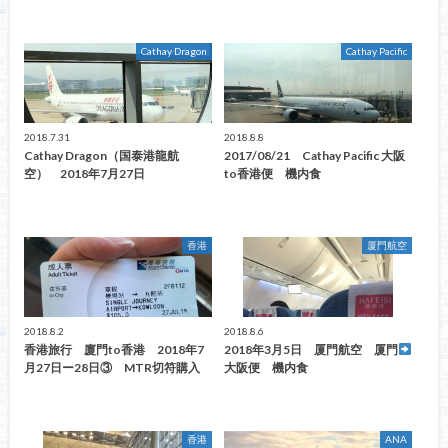
Cathay Dragon
Cathay Pacific
2018.7.31
2018.8.8
Cathay Dragon（国泰港龍航
2017/08/21 Cathay Pacific 大阪
空） 2018年7月27日
to香港便 機内食
香港
厦門航空
2018.8.2
2018.8.6
香港旅行 廈門to香港 2018年7
2018年3月5日 厦門航空 厦門
月27日ー28日③ MTR切符購入
大阪便 機内食
香港
ANA