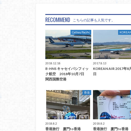
RECOMMEND
こちらの記事も人気です。
Cathay Pacific
KOREAN
2018.12.18
2017.8.13
B-HNS キャセイパシフィッ
KOREAN AIR 2017年8
ク航空 2018年10月7日
日
関西国際空港
香港
2018.8.2
2018.8.2
香港旅行 廈門to香港
香港旅行 廈門to香