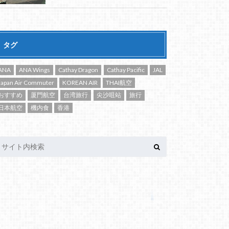
タグ
ANA
ANA Wings
Cathay Dragon
Cathay Pacific
JAL
Japan Air Commuter
KOREAN AIR
THAI航空
おすすめ
厦門航空
台湾旅行
尖沙咀站
旅行
日本航空
機内食
香港