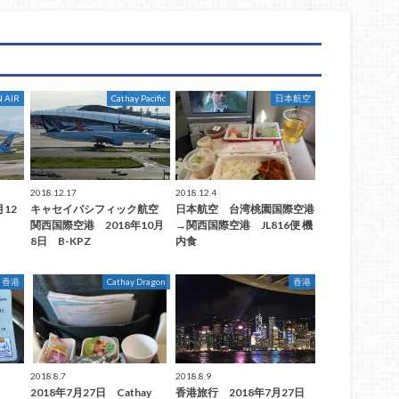
 AIR
Cathay Pacific
日本航空
2018.12.17
2018.12.4
月12
キャセイパシフィック航空
日本航空 台湾桃園国際空港
関西国際空港 2018年10月
→関西国際空港 JL816便 機
8日 B-KPZ
内食
香港
Cathay Dragon
香港
2018.8.7
2018.8.9
港
2018年7月27日 Cathay
香港旅行 2018年7月27日