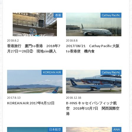
香港
Cathay Pacific
2018.8.2
2018.8.8
香港旅行 廈門to香港 2018年7
2017/08/21 Cathay Pacific 大阪
月27日ー28日② 現地sim購入
to香港便 機内食
KOREAN AIR
Cathay Pacific
2017.8.13
2018.12.18
KOREAN AIR 2017年8月12日
B-HNS キャセイパシフィック航
空 2018年10月7日 関西国際空
港
日本航空
ANA