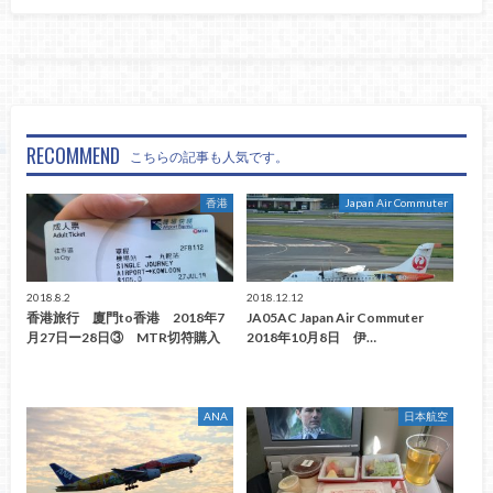
RECOMMEND
こちらの記事も人気です。
香港
Japan Air Commuter
2018.8.2
2018.12.12
香港旅行 廈門to香港 2018年7
JA05AC Japan Air Commuter
月27日ー28日③ MTR切符購入
2018年10月8日 伊…
ANA
日本航空