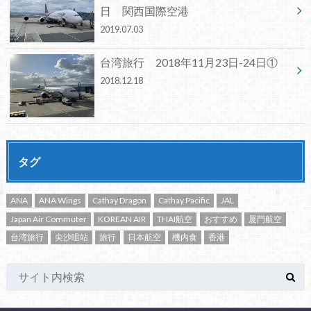
日 関西国際空港
2019.07.03
台湾旅行 2018年11月23日-24日①
2018.12.18
タグ
ANA
ANA Wings
Cathay Dragon
Cathay Pacific
JAL
Japan Air Commuter
KOREAN AIR
THAI航空
おすすめ
厦門航空
台湾旅行
尖沙咀站
旅行
日本航空
機内食
香港