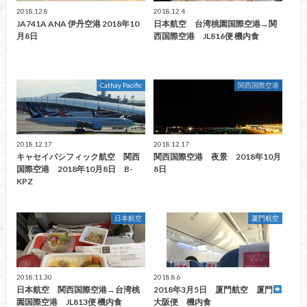
2018.12.8
2018.12.4
JA741A ANA 伊丹空港 2018年10
日本航空 台湾桃園国際空港→関
月8日
西国際空港 JL816便 機内食
Cathay Pacific
関西国際空港
2018.12.17
2018.12.17
キャセイパシフィック航空 関西
関西国際空港 夜景 2018年10月
国際空港 2018年10月8日 B-
8日
KPZ
日本航空
厦門航空
2018.11.30
2018.8.6
日本航空 関西国際空港→台湾桃
2018年3月5日 厦門航空 厦門
園国際空港 JL813便 機内食
大阪便 機内食