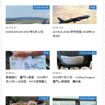
KOREAN AIR
ANA
2017.8.13
2018.12.8
KOREAN AIR 2017年8月12日
JA741A ANA 伊丹空港 2018年10
月8日
香港
Cathay Dragon
2018.8.2
2018.8.7
香港旅行 廈門to香港 2018年7
2018年7月27日 Cathay Dragon
月27日ー28日③ MTR切符購入
厦門to香港便 機内食
日本航空
Cathay Dragon