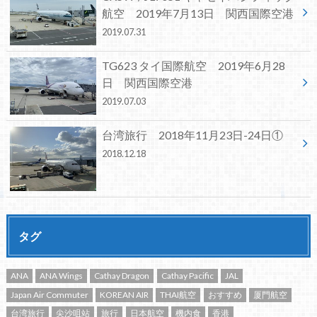
航空 2019年7月13日 関西国際空港
2019.07.31
TG623 タイ国際航空 2019年6月28
日 関西国際空港
2019.07.03
台湾旅行 2018年11月23日-24日①
2018.12.18
タグ
ANA
ANA Wings
Cathay Dragon
Cathay Pacific
JAL
Japan Air Commuter
KOREAN AIR
THAI航空
おすすめ
厦門航空
台湾旅行
尖沙咀站
旅行
日本航空
機内食
香港