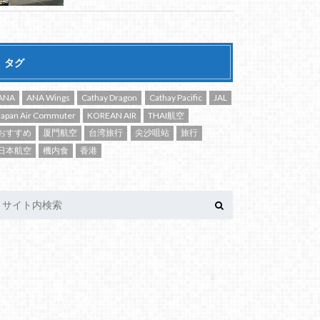
タグ
ANA
ANA Wings
Cathay Dragon
Cathay Pacific
JAL
Japan Air Commuter
KOREAN AIR
THAI航空
おすすめ
厦門航空
台湾旅行
尖沙咀站
旅行
日本航空
機内食
香港